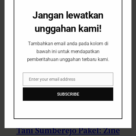
Jangan lewatkan
Denotasi 3 “Ngomongin
unggahan kami!
Sampah Gak Akan Ada
Tambahkan email anda pada kolom di
Habisnya”
bawah ini untuk mendapatkan
pemberitahuan unggahan terbaru kami.
Brief
Fokus Isu
Opini
November 9,
2023
Enter your email address
Urban
Email
SUBSCRIBE
3 Tahun Perjuangan Rukun
Tani Sumberejo Pakel: Zine