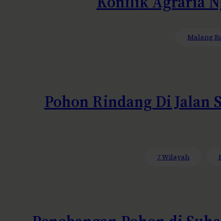
Konflik Agraria 
Malang R
Pohon Rindang Di Jalan 
7 Wilayah