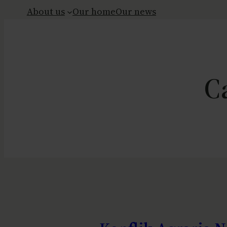
About us
Our home
Our news
C