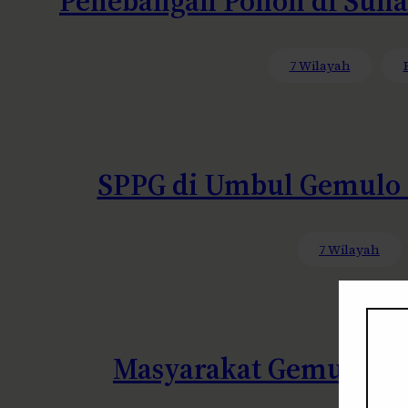
Penebangan Pohon di Suha
7 Wilayah
SPPG di Umbul Gemulo D
7 Wilayah
Masyarakat Gemulo M