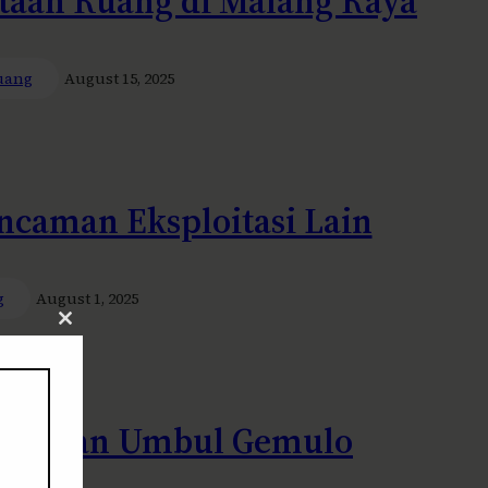
taan Ruang di Malang Raya
uang
August 15, 2025
ncaman Eksploitasi Lain
g
August 1, 2025
Close
this
module
Kawasan Umbul Gemulo