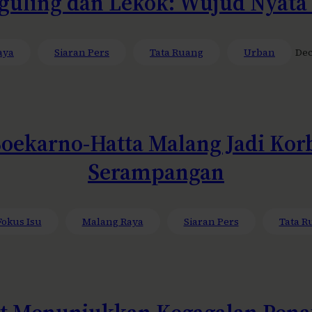
Nguling dan Lekok: Wujud Nyata
aya
Siaran Pers
Tata Ruang
Urban
Dec
Soekarno-Hatta Malang Jadi Kor
Serampangan
Fokus Isu
Malang Raya
Siaran Pers
Tata R