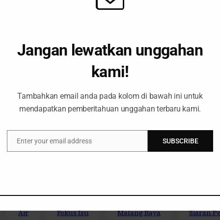
Air
Fokus Isu
Malang Raya
Siaran Pe
Jangan lewatkan unggahan
kami!
ar Pendidikan Lingkungan Hid
Tambahkan email anda pada kolom di bawah ini untuk
mendapatkan pemberitahuan unggahan terbaru kami.
7 Wilayah
Malang Raya
Siaran Pers
July 8, 2
Enter your email address
SUBSCRIBE
Email
mulo Menolak Pembangunan Ge
Air
Fokus Isu
Malang Raya
Siaran P