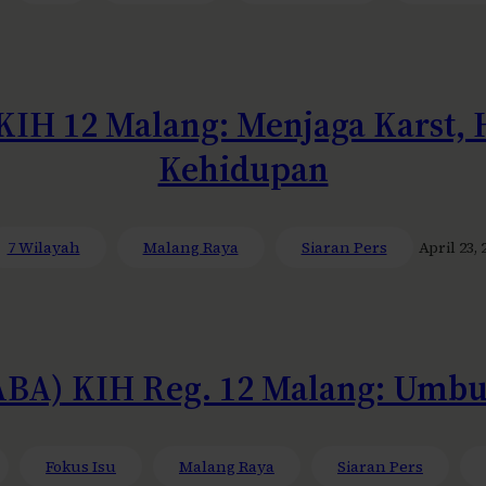
KIH 12 Malang: Menjaga Karst,
Kehidupan
7 Wilayah
Malang Raya
Siaran Pers
April 23, 
ABA) KIH Reg. 12 Malang: Umb
Fokus Isu
Malang Raya
Siaran Pers