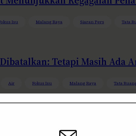
t Menunjukkan Kegagalan Pena
Fokus Isu
Malang Raya
Siaran Pers
Tata R
ibatalkan: Tetapi Masih Ada A
Air
Fokus Isu
Malang Raya
Tata Ruan
enolak Pembangunan SPPG di 