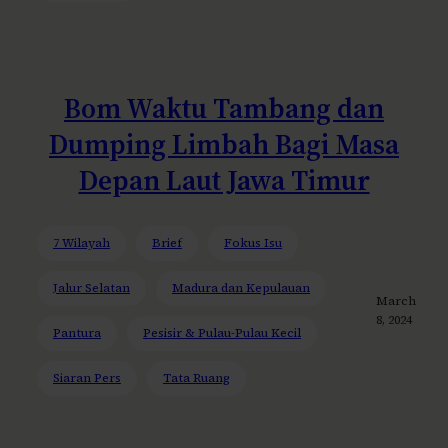
Bom Waktu Tambang dan
Dumping Limbah Bagi Masa
Depan Laut Jawa Timur
7 Wilayah
Brief
Fokus Isu
Jalur Selatan
Madura dan Kepulauan
March
8, 2024
Pantura
Pesisir & Pulau-Pulau Kecil
Siaran Pers
Tata Ruang