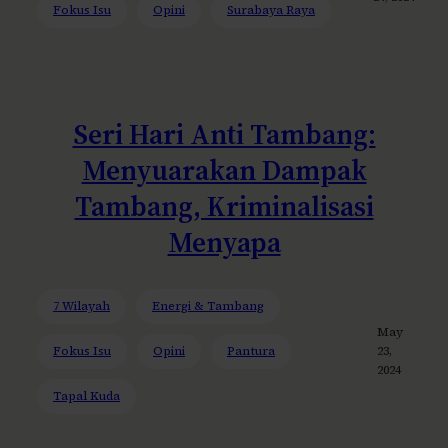
Fokus Isu
Opini
Surabaya Raya
Seri Hari Anti Tambang:
Menyuarakan Dampak
Tambang, Kriminalisasi
Menyapa
7 Wilayah
Energi & Tambang
May
Fokus Isu
Opini
Pantura
23,
2024
Tapal Kuda