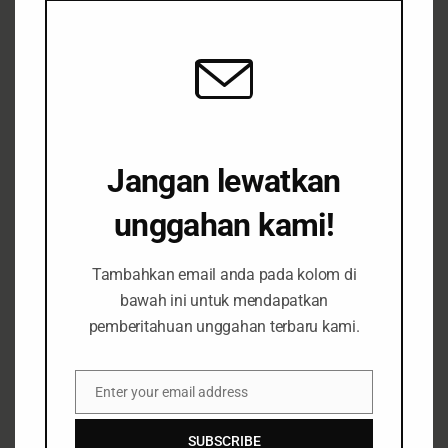
Indonesia: There Is No Second
Earth
7 Wilayah
Air
Fokus Isu
Hutan & Perkebunan
Iklim & Bencana
April
28,
Jangan lewatkan
2024
Pangan
Pesisir & Pulau-Pulau Kecil
unggahan kami!
Siaran Pers
Tata Ruang
Tambahkan email anda pada kolom di
bawah ini untuk mendapatkan
pemberitahuan unggahan terbaru kami.
Perubahan Iklim dan Alih
Fungsi Meningkatkan Resiko
Enter your email address
Email
Banjir di Surabaya
SUBSCRIBE