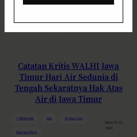
7 Wilayah
Fokus Isu
Surabaya Raya
April 20,
2024
Tata Ruang
Urban
Catatan Kritis WALHI Jawa
Timur Hari Air Sedunia di
Tengah Sekaratnya Hak Atas
Air di Jawa Timur
7 Wilayah
Air
Fokus Isu
March 22,
2024
Siaran Pers