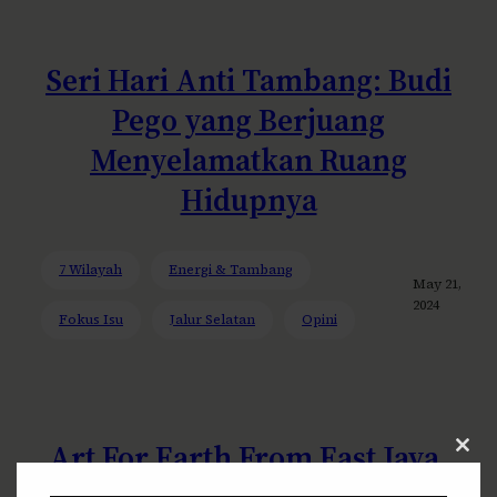
Seri Hari Anti Tambang: Budi
Pego yang Berjuang
Menyelamatkan Ruang
Hidupnya
7 Wilayah
Energi & Tambang
May 21,
2024
Fokus Isu
Jalur Selatan
Opini
Art For Earth From East Java,
Clos
this
modu