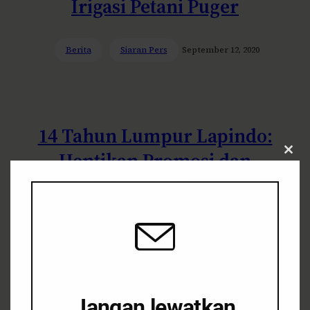
Irigasi Petani Puger
Berita
Siaran Pers
September 12, 2020
14 Tahun Lumpur Lapindo:
Hentikan Promosi dan
Clos
this
Proteksi atas Industri
modu
Ekstraktif, Pulihkan Ruang
Hidup Warga
Berita
Energi & Tambang
May 29,
Jangan lewatkan
2020