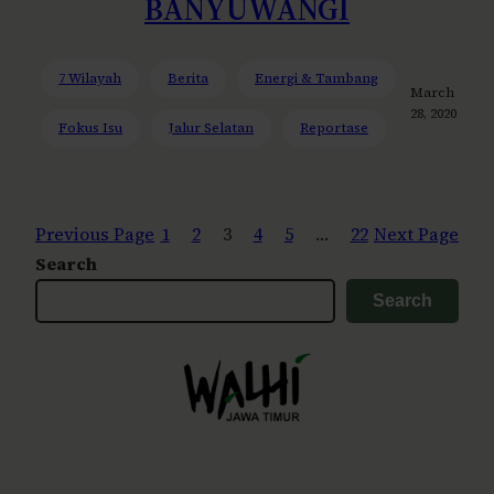
BANYUWANGI
7 Wilayah
Berita
Energi & Tambang
March
28, 2020
Fokus Isu
Jalur Selatan
Reportase
Previous Page
1
2
3
4
5
…
22
Next Page
Search
Search