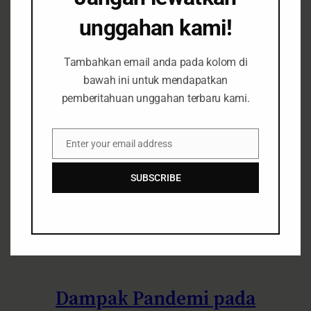
Siaran Pers
unggahan kami!
Tambahkan email anda pada kolom di
Fokus Atasi Virus dan
bawah ini untuk mendapatkan
pemberitahuan unggahan terbaru kami.
Hentikan Sementara Operasi
Pertambangan
Enter your email address
Email
SUBSCRIBE
Berita
Energi & Tambang
May 13,
2020
Siaran Pers
Dampak Pandemi pada