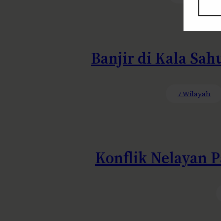
Banjir di Kala Sah
7 Wilayah
Konflik Nelayan