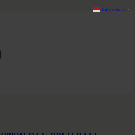
Indonesian
▼
u