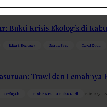
ur: Bukti Krisis Ekologis di Ka
Iklim & Bencana
Siaran Pers
Tapal Kuda
 Pasuruan: Trawl dan Lemahnya
7 Wilayah
Pesisir & Pulau-Pulau Kecil
February 7, 2