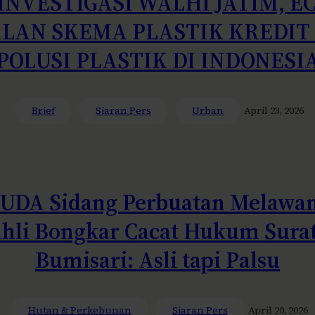
 INVESTIGASI WALHI JATIM, E
AN SKEMA PLASTIK KREDIT
POLUSI PLASTIK DI INDONESI
Brief
Siaran Pers
Urban
April 23, 2026
DA Sidang Perbuatan Melawan
 Ahli Bongkar Cacat Hukum Sura
Bumisari: Asli tapi Palsu
Hutan & Perkebunan
Siaran Pers
April 20, 2026