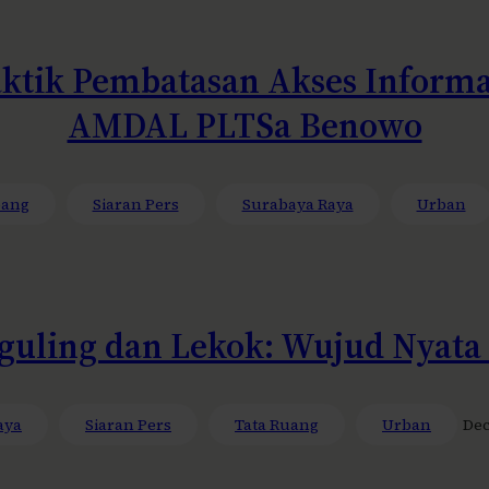
ktik Pembatasan Akses Informa
AMDAL PLTSa Benowo
bang
Siaran Pers
Surabaya Raya
Urban
Nguling dan Lekok: Wujud Nyata
aya
Siaran Pers
Tata Ruang
Urban
Dec