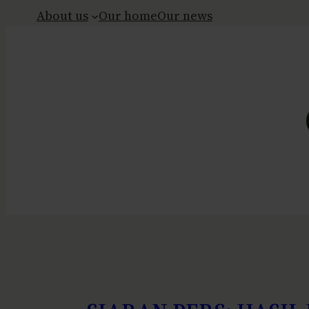
About us
Our home
Our news