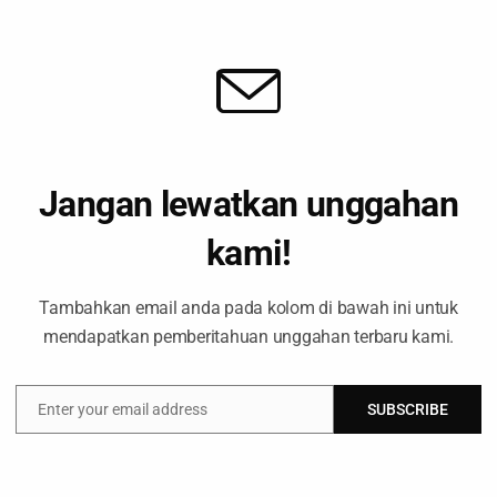
a
Walhi Jatim di Media
Wilayah Kelola Rakyat
A
TAN SABUK HUTAN TRETES 
Jangan lewatkan unggahan
kami!
n & Perkebunan
Siaran Pers
Tata Ruang
Marc
Tambahkan email anda pada kolom di bawah ini untuk
mendapatkan pemberitahuan unggahan terbaru kami.
erbuatan Melawan Hukum Ketua 
Enter your email address
SUBSCRIBE
Email
Hutan & Perkebunan
Siaran Pers
Tapal Kuda