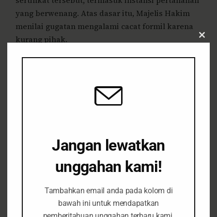
sertifikat tersebut, termasuk instansi pertanahan
yang berwenang. Atas dasar itu, Majelis Hakim
menilai gugatan mengalami cacat formil karena
kurang pihak.
Clos
this
modu
Kedua, Majelis Hakim juga menerima eksepsi
mengenai gugatan kabur (obscuur libel). Dalam
pertimbangannya, gugatan dinilai tidak
memberikan kejelasan mengenai kedudukan
Harun, apakah digugat sebagai pribadi atau
sebagai representasi Rukun Tani Sumberejo
Pakel. Ketidakjelasan tersebut mengaburkan
Jangan lewatkan
subjek hukum yang digugat. Selain itu, Penggugat
unggahan kami!
memohon agar pengadilan menyatakan sah dan
berkekuatan hukum Sertifikat Hak Guna Usaha
(HGU), padahal sertifikat HGU merupakan
Tambahkan email anda pada kolom di
bawah ini untuk mendapatkan
produk Keputusan Tata Usaha Negara (KTUN).
pemberitahuan unggahan terbaru kami.