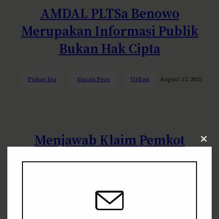
AMDAL PLTSa Benowo
Merupakan Informasi Publik
Bukan Hak Cipta
Fokus Isu
Siaran Pers
Urban
August 13, 2025
Menjawab Klaim Pemkot
Clos
Surabaya: Udara Aman di
this
modu
PLTSa Benowo Tidak
Menjawab Resiko Sebenarnya