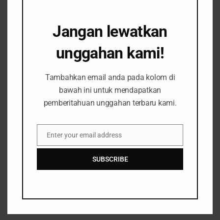
Uncategorized
August 7, 2025
Jangan lewatkan
unggahan kami!
Evaluasi Segera PLTSa
Tambahkan email anda pada kolom di
Benowo: Polusi Udara Ancam
bawah ini untuk mendapatkan
Kesehatan dan Langgar Hak
pemberitahuan unggahan terbaru kami.
Warga
Enter your email address
Email
7 Wilayah
Brief
Siaran Pers
July 24,
SUBSCRIBE
2025
Surabaya Raya