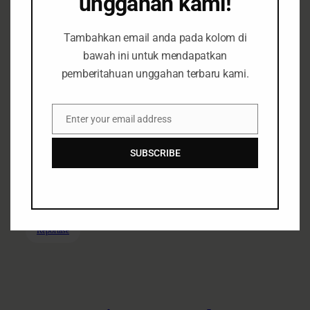
unggahan kami!
Tambahkan email anda pada kolom di
bawah ini untuk mendapatkan
pemberitahuan unggahan terbaru kami.
Ancaman Pembunuha
Terhadap Warga Penolak
Enter your email address
Tambang Galian C, Barurejo,
Email
Siliragung, Banyuwangi
SUBSCRIBE
Berita
Energi & Tambang
Fokus Isu
March 10,
2020
Reportase