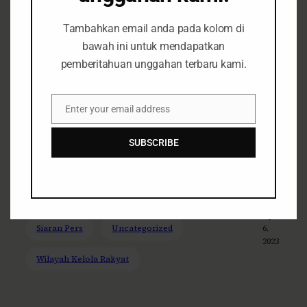
Tambahkan email anda pada kolom di
bawah ini untuk mendapatkan
pemberitahuan unggahan terbaru kami.
Eksploitasi Pesisir dan Pulau-
Pulau Kecil di Jawa Timur
Enter your email address
Email
Semakin Memiskinkan
SUBSCRIBE
Nelayan
Fokus Isu
Pesisir & Pulau-Pulau Kecil
April
Siaran Pers
Uncategorized
6,
2023
Wilayah Kelola Rakyat