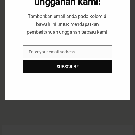
unggahan kami!
Ekologis
Tambahkan email anda pada kolom di
Brief
Opini
Siaran Pers
January 15, 2025
bawah ini untuk mendapatkan
pemberitahuan unggahan terbaru kami.
Search
Enter your email address
Email
Search
SUBSCRIBE