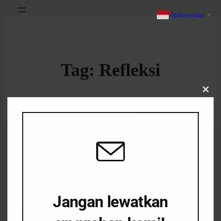
Indonesian
▼
Tag:
Refleksi
Clos
this
modu
Back to Front Page
Tahun Vivere Pericoloso: Jawa
Jangan lewatkan
Timur di Ambang Kehancuran