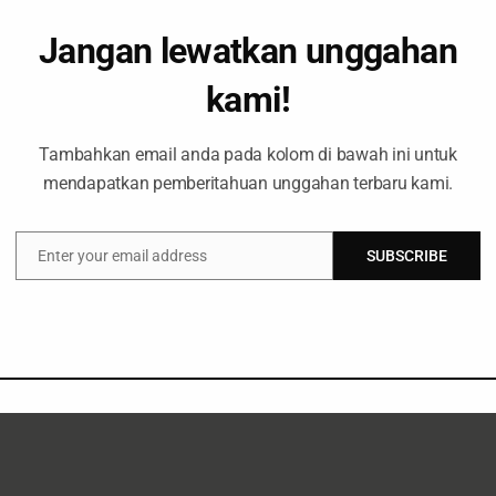
gan Rukun Tani Sumberejo Pakel
Jangan lewatkan unggahan
Wilayah
Brief
Hutan & Perkebunan
September 
kami!
Tambahkan email anda pada kolom di bawah ini untuk
mendapatkan pemberitahuan unggahan terbaru kami.
Enter your email address
SUBSCRIBE
Email