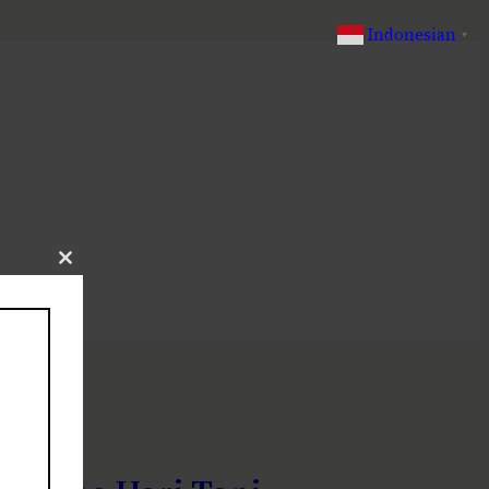
Indonesian
▼
Close
this
module