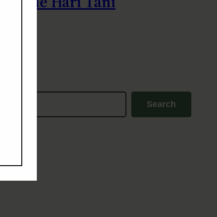
: Zine Hari Tani
19, 2023
Search