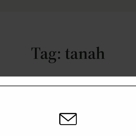
Tag:
tanah
Back to Front Page