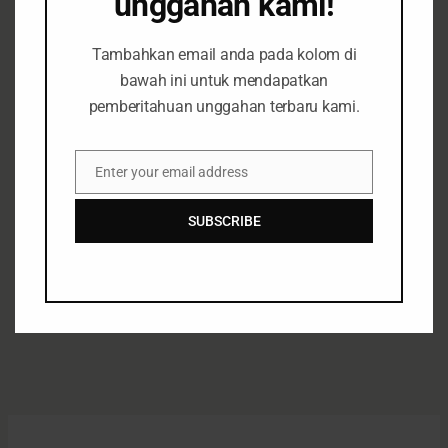
unggahan kami!
Jatim
Tambahkan email anda pada kolom di
7 Wilayah
Brief
Siaran Pers
January 20, 2023
bawah ini untuk mendapatkan
pemberitahuan unggahan terbaru kami.
Search
Enter your email address
Email
Search
SUBSCRIBE