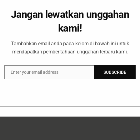
an Hari Lingkungan Hidup Sedun
Malang Selatan
Jangan lewatkan unggahan
kami!
Berita
Reportase
Siaran Pers
June 11, 2024
Tambahkan email anda pada kolom di bawah ini untuk
mendapatkan pemberitahuan unggahan terbaru kami.
Enter your email address
SUBSCRIBE
Email