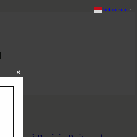
Indonesian
▼
n
Close
this
module