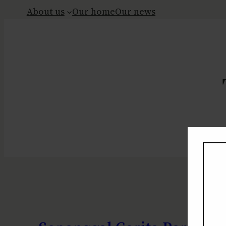
About us
Our home
Our news