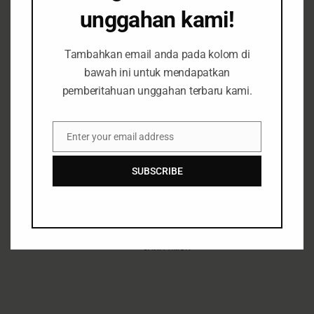
Ditangkap Kepolisian
unggahan kami!
7 Wilayah
Hutan & Perkebunan
Tambahkan email anda pada kolom di
February
bawah ini untuk mendapatkan
4, 2023
Siaran Pers
Tapal Kuda
pemberitahuan unggahan terbaru kami.
Enter your email address
Email
Search
SUBSCRIBE
Search