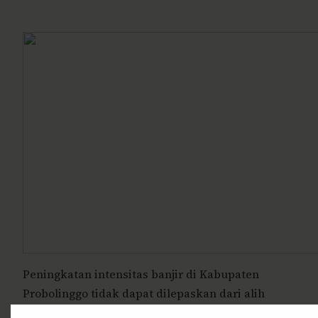
Peningkatan intensitas banjir di Kabupaten
Probolinggo tidak dapat dilepaskan dari alih
fungsi lahan yang masif di wilayah hulu,