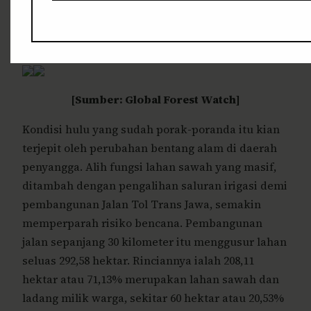
Probolinggo kehilangan hutan alam seluas 210
hektar. Sedangkan, dari tahun 2002 – 2024
kehilangan 130 hektar hutan primer basah.
[Sumber: Global Forest Watch]
Kondisi hulu yang sudah porak-poranda itu kian
terjepit oleh perubahan bentang alam di daerah
penyangga. Alih fungsi lahan sawah yang masif,
ditambah dengan pengalihan saluran irigasi demi
pembangunan Jalan Tol Trans Jawa, semakin
memperparah risiko bencana. Pembangunan
jalan sepanjang 30 kilometer itu menggusur lahan
seluas 292,58 hektar. Rinciannya ialah 208,11
hektar atau 71,13% merupakan lahan sawah dan
ladang milik warga, sekitar 60 hektar atau 20,53%