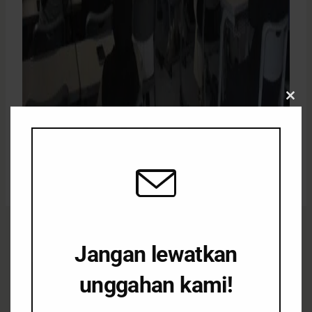
Clos
this
modu
Jangan lewatkan
Sebagai bentuk kepedulian, serta dalam rangka
unggahan kami!
memperingati Hari Pengelolaan Sampah Nasional
(HPSN) 2025, WALHI Jawa Timur berkolaborasi