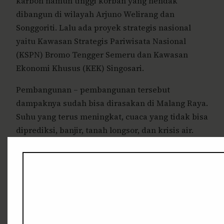
karbon namun tinggi korban yang hendak
dibangun di wilayah Arjuno Welirang dan
Songgoriti. Lalu ada proyek strategis nasional
yaitu Kawasan Strategis Pariwisata Nasional
(KSPN) Bromo Tengger Semeru dan Kawasan
Ekonomi Khusus (KEK) Singosari.
Pembangunan – pembangunan tersebut
dampaknya sudah bisa dirasakan di Malang Raya.
Suhu yang terus meningkat, cuaca yang tidak bisa
diprediksi, banjir, tanah longsor, dan krisis air.
Dampak itu terus meningkat dalam 10 tahun
terakhir. Persoalan banjir menjadi salah satu
penanda bahwa malang raya sedang tidak baik –
baik saja.
Wilayah kota Batu yang berada di ketinggian
mengalami nasib kebanjiran.Begitupula kota