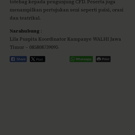
totebag kepada pengunjung CFD. Peserta juga
menampilkan pertujukan seni seperti puisi, orasi
dan teatrikal.
Narahubung
:
Lila Puspita Koordinator Kampanye WALHI Jawa
Timur – 085808739095
Post
Whatsapp
Print
Share