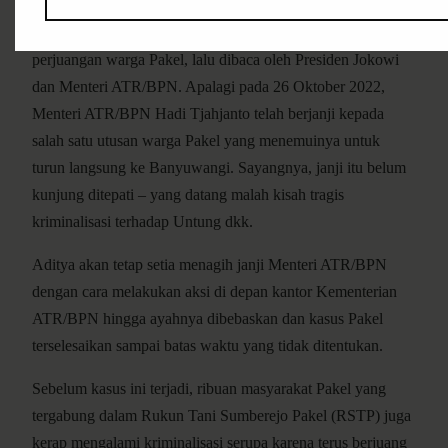
Harapannya, para jurnalis dapat memberitakan kisah pahit
perjuangan warga Pakel, lalu dibaca oleh Presiden Jokowi
dan Menteri ATR/BPN. Apalagi pada 26 Oktober 2022,
Menteri ATR/BPN Hadi Tjahjanto telah berjanji kepada
salah satu utusan warga Pakel yang menemuinya untuk
turun langsung ke Banyuwangi. Sayangnya, janji itu belum
kunjung ditepati – yang datang malah kisah tragis
kriminalisasi terhadap Untung dkk.
Aditya akan tetap setia menagih janji Menteri ATR/BPN
dengan cara melakukan aksi di depan kantor Kementerian
ATR/BPN hingga ayahnya dibebaskan dan kasus Pakel
terselesaikan sampai batas waktu yang tidak ditentukan.
Sebelum kasus ini terjadi, ribuan masyarakat Pakel yang
tergabung dalam Rukun Tani Sumberejo Pakel (RSTP) juga
kerap mengalami kriminalisasi serupa karena terus berjuang