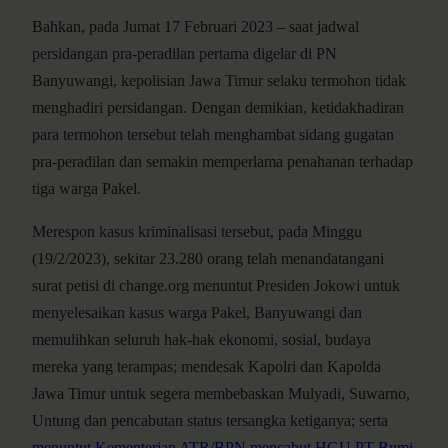
Bahkan, pada Jumat 17 Februari 2023 – saat jadwal
persidangan pra-peradilan pertama digelar di PN
Banyuwangi, kepolisian Jawa Timur selaku termohon tidak
menghadiri persidangan. Dengan demikian, ketidakhadiran
para termohon tersebut telah menghambat sidang gugatan
pra-peradilan dan semakin memperlama penahanan terhadap
tiga warga Pakel.
Merespon kasus kriminalisasi tersebut, pada Minggu
(19/2/2023), sekitar 23.280 orang telah menandatangani
surat petisi di change.org menuntut Presiden Jokowi untuk
menyelesaikan kasus warga Pakel, Banyuwangi dan
memulihkan seluruh hak-hak ekonomi, sosial, budaya
mereka yang terampas; mendesak Kapolri dan Kapolda
Jawa Timur untuk segera membebaskan Mulyadi, Suwarno,
Untung dan pencabutan status tersangka ketiganya; serta
menuntut Kementerian ATR/BPN mencabut HGU PT Bumi