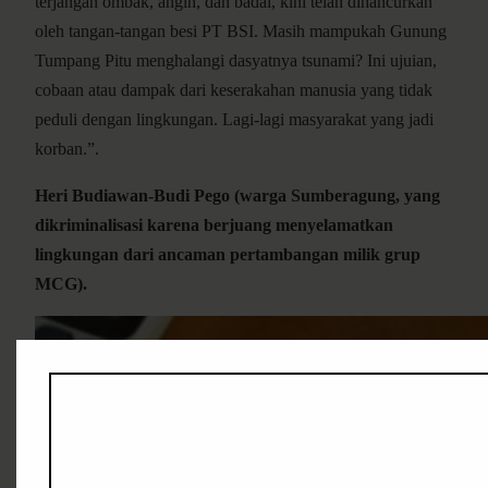
terjangan ombak, angin, dan badai, kini telah dihancurkan
oleh tangan-tangan besi PT BSI. Masih mampukah Gunung
Tumpang Pitu menghalangi dasyatnya tsunami? Ini ujuian,
cobaan atau dampak dari keserakahan manusia yang tidak
peduli dengan lingkungan. Lagi-lagi masyarakat yang jadi
korban.”.
Heri Budiawan-Budi Pego (warga Sumberagung, yang
dikriminalisasi karena berjuang menyelamatkan
lingkungan dari ancaman pertambangan milik grup
MCG).