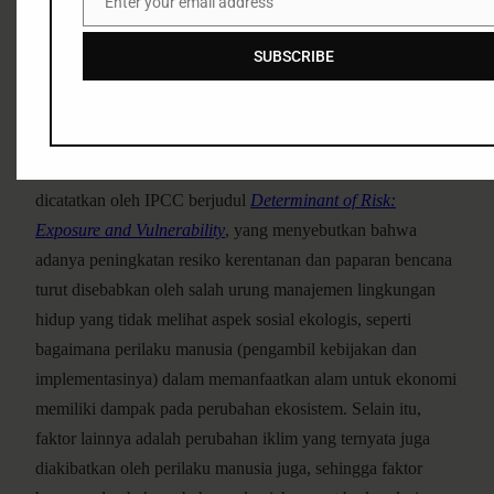
Enter your email address
kerentanan disebabkan oleh perilaku antropogenik,
Email
khususnya perilaku ekonomi berwatak eksploitatif dan
SUBSCRIBE
lemahnya kontrol serta kehendak politik dari pemerintah
pusat hingga daerah dalam melakukan langkah preventif dan
mitigatif terkait bencana alam.
Seperti yang disampaikan dalam dokumen ilmiah yang
dicatatkan oleh IPCC berjudul
Determinant of Risk:
Exposure and Vulnerability
, yang menyebutkan bahwa
adanya peningkatan resiko kerentanan dan paparan bencana
turut disebabkan oleh salah urung manajemen lingkungan
hidup yang tidak melihat aspek sosial ekologis, seperti
bagaimana perilaku manusia (pengambil kebijakan dan
implementasinya) dalam memanfaatkan alam untuk ekonomi
memiliki dampak pada perubahan ekosistem. Selain itu,
faktor lainnya adalah perubahan iklim yang ternyata juga
diakibatkan oleh perilaku manusia juga, sehingga faktor