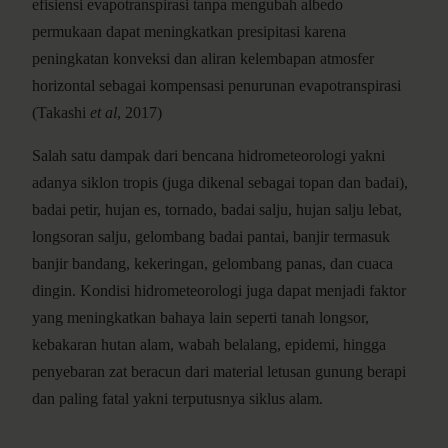
efisiensi evapotranspirasi tanpa mengubah albedo
permukaan dapat meningkatkan presipitasi karena
peningkatan konveksi dan aliran kelembapan atmosfer
horizontal sebagai kompensasi penurunan evapotranspirasi
(Takashi
et al
, 2017)
Salah satu dampak dari bencana hidrometeorologi yakni
adanya siklon tropis (juga dikenal sebagai topan dan badai),
badai petir, hujan es, tornado, badai salju, hujan salju lebat,
longsoran salju, gelombang badai pantai, banjir termasuk
banjir bandang, kekeringan, gelombang panas, dan cuaca
dingin. Kondisi hidrometeorologi juga dapat menjadi faktor
yang meningkatkan bahaya lain seperti tanah longsor,
kebakaran hutan alam, wabah belalang, epidemi, hingga
penyebaran zat beracun dari material letusan gunung berapi
dan paling fatal yakni terputusnya siklus alam.