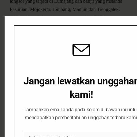
longsor yang terjadi di Lumajang dan banjir yang melanda
Pasuruan, Mojokerto, Jombang, Madiun dan Trenggalek.
Tidak cukup di situ saja tercatat pada tahun 2020 menurut
data dari KLHK ada sekitar 19.148 hektar lahan dan hutan
yang terbakar di Jawa Timur.
Sepanjang 2020 ada sekitar 31
daerah di Jawa Timur
yang mengalami kekeringan dan
kesulitan air bersih. Sementara di awal tahun 2021 ini kita
dihadapkan pada bencana banjir yang melanda beberapa
wilayah, paling parah terjadi di Jember yang hampir
berdampak pada 7 kecamatan.
Jangan lewatkan unggaha
Meski berdasarkan studi media ada beberapa penurunan
kami!
angka bencana, tetapi hal tersebut dapat dijadikan tolok ukur
bahwa bencana ini adalah sebuah
natural hazard
atau
Tambahkan email anda pada kolom di bawah ini untu
bahaya alamiah. Harus dilihat bahwa bencana
mendapatkan pemberitahuan unggahan terbaru kami
hidrometeorologi merupakan bencana alam yang dampaknya
dan luasan cakupannya, termasuk peningkatan tingkat resiko