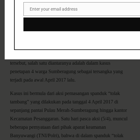
Enter your email address
Setidaknya dari data yang berhasil kami kumpulkan, telah
Email
terjadi sedikitnya 5 bentuk kriminalisasi terhadap puluhan
warga Sumberagung dan sekitarnya karena berusaha
berjuang mempertahankan dan menyelamatkan
lingkungannya dengan cara menolak hadirnya kegiatan
industri tambang Tumpang Pitu. Dari 5 bentuk kriminalisasi
tersebut, salah satu diantaranya adalah dalam kasus
penetapan 4 warga Sumberagung sebagai tersangka yang
terjadi pada awal April 2017 lalu.
Kasus ini bermula dari aksi pemasangan spanduk “tolak
tambang” yang dilakukan pada tanggal 4 April 2017 di
sepanjang pantai Pulau Merah-Sumberagung hingga kantor
Kecamatan Pesanggaran. Satu hari pasca aksi (5/4), muncul
beberapa pernyataan dari pihak aparat keamanan
Banyuwangi (TNI/Polri), bahwa di dalam spanduk “tolak