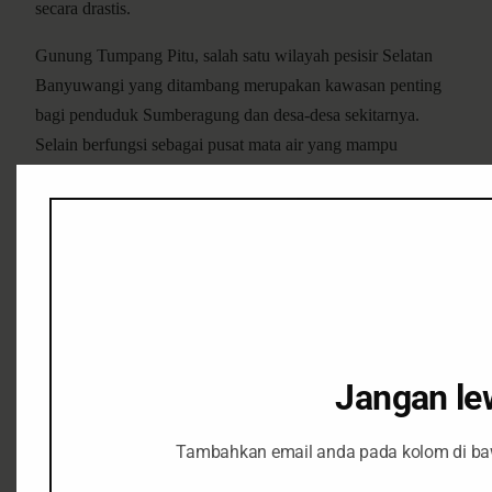
secara drastis.
Gunung Tumpang Pitu, salah satu wilayah pesisir Selatan
Banyuwangi yang ditambang merupakan kawasan penting
bagi penduduk Sumberagung dan desa-desa sekitarnya.
Selain berfungsi sebagai pusat mata air yang mampu
mencukupi kebutuhan pertanian dan konsumsi rumah
tangga, di sanalah sebagian besar penduduk, khususnya
kaum perempuan, mencari beberapa tanaman obat-obatan
untuk memenuhi kebutuhan kesehatan secara turun temurun.
Selain persoalan di atas, kehadiran industri pertambangan di
pesisir Selatan Banyuwangi (gunung Tumpang Pitu dan
sekitarnya) juga memicu sejumlah persoalan lainnya yang
Jangan le
tak kalah penting, yakni meningkatnya tindak represi oleh
aparat keamanan negara terhadap warga Sumberagung dan
Tambahkan email anda pada kolom di ba
sekitarnya dalam kurun waktu 7 tahun (2012-2019)
belakangan ini.