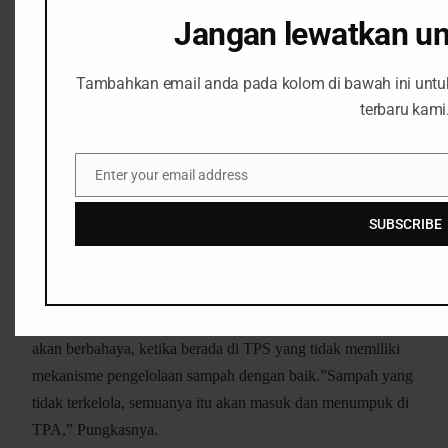
Ia juga menjelaskan Kelurahan Nambangan tidak memiliki
Jangan lewatkan u
TPS. “Adanya TPS di tingkat kecamatan,” Jelasnya.
Tambahkan email anda pada kolom di bawah ini unt
Sarifah menyayangkan kondisi sarana dan prasana untuk
terbaru kami
pengelolaan sampah tingkat rumah tangga yang masih belum
berjalan dengan baik di Kota Surabaya. Ia mengungkap
bahwa kondisi sampah yang masuk ke TPS itu masih
Enter your email address
Email
tercampur antara organik dan non-organik. “TPS Jambangan
SUBSCRIBE
misalnya, yang dibuat percontohan, nah disitu saja sampah
yang masuk masih tercampur, meski nanti ada pengelolaan,”
Ungkapnya.
Ia mengatakan bahwa kondisi sampah yang tercampur itu
akan berbahaya, ketika berada di TPS yang tidak memiliki
mekanisme pengelolaan sampah dengan baik.”Sampah yang
tidak terkelola, semuanya itu akan masuk dan menumpuk di
TPA,” Pungkasnya.