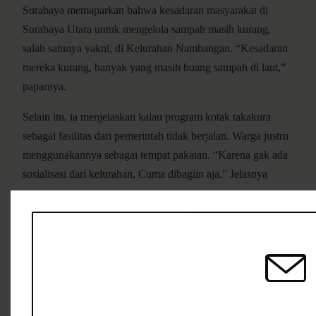
Surabaya memaparkan bahwa kesadaran masyarakat di
Surabaya Utara untuk mengelola sampah masih kurang,
salah satunya yakni, di Kelurahan Nambangan. “Kesadaran
mereka kurang, banyak yang masih buang sampah di laut,”
paparnya.
Selain itu, ia menjelaskan kalau program kotak takakura
sebagai fasilitas dari pemerintah tidak berjalan. Warga justru
menggunakannya sebagai tempat pakaian. “Karena gak ada
sosialisasi dari kelurahan, Cuma dibagiin aja,” Jelasnya
Sarifah mengungkapkan bahwa di kelurahan itu belum
terdapat sarana tempat pengelolaan sampah untuk
masyarakat. Hal ini terjadi karena menurutntya, masyarakat
tidak memiliki lahan. “Bank Sampah di Kelurahan
Nambangan sudah digusur untuk pelebaran jalan,”
ungkapnya.