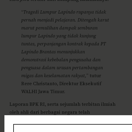
“
Tragedi Lumpur Lapindo rupanya tidak
pernah menjadi pelajaran. Ditengah karut
marut pemulihan dampak semburan
lumpur Lapindo yang tidak kunjung
tuntas, perpanjangan kontrak kepada PT
Lapindo Brantas menunjukkan
demonstrasi kebebalan pengusaha dan
penguasa dalam urusan pertambangan
migas dan keselamatan rakyat,
” tutur
Rere Christanto, Direktur Eksekutif
WALHI Jawa Timur.
Laporan BPK RI, serta sejumlah terbitan ilmiah
oleh ahli dari berbagai negara telah
mengindikasikan bahwa aktivitas pengeboran PT
Lapindo Brantas bertanggung jawab terhadap