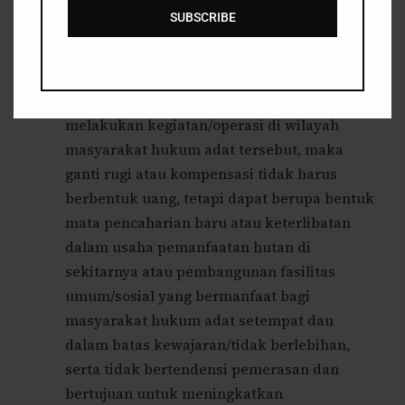
akan ditetapkan hutan adat untuk
SUBSCRIBE
masyarakat yang bersangkutan.
Berkaitan dengan tuntutan ganti rugi atau
kompensasi oleh masyarakat hukum adat
terhadap para pemegang HPH/IUPHHK yang
melakukan kegiatan/operasi di wilayah
masyarakat hukum adat tersebut, maka
ganti rugi atau kompensasi tidak harus
berbentuk uang, tetapi dapat berupa bentuk
mata pencaharian baru atau keterlibatan
dalam usaha pemanfaatan hutan di
sekitarnya atau pembangunan fasilitas
umum/sosial yang bermanfaat bagi
masyarakat hukum adat setempat dan
dalam batas kewajaran/tidak berlebihan,
serta tidak bertendensi pemerasan dan
bertujuan untuk meningkatkan