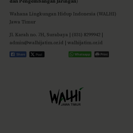
dan Pengembangan Jaringan
)
Wahana Lingkungan Hidup Indonesia (WALHI)
Jawa Timur
Jl. Karah no. 7H, Surabaya | (031) 8299942 |
admin@walhijatim.or.id | walhijatim.or.id
Post
Whatsapp
Print
Share