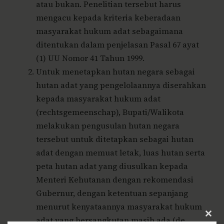
atau bukan. Penelitian tersebut harus
mengacu kepada kriteria keberadaan
masyarakat hukum adat sebagaimana
ditentukan dalam penjelasan Pasal 67 ayat
(1) UU Nomor 41 Tahun 1999.
Untuk menetapkan hutan negara sebagai
hutan adat yang pengelolaannya diserahkan
kepada masyarakat hukum adat
(rechtsgemeenschap), Bupati/Walikota
melakukan pengusulan hutan negara
tersebut untuk ditetapkan sebagai hutan
adat dengan memuat letak, luas hutan serta
peta hutan adat yang diusulkan kepada
Menteri Kehutanan dengan rekomendasi
Gubernur, dengan ketentuan sepanjang
menurut kenyataannya masyarakat hukum
adat yang bersangkutan masih ada (de
Clos