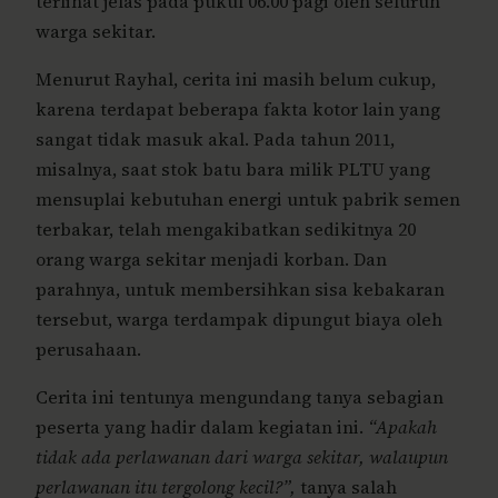
terlihat jelas pada pukul 06.00 pagi oleh seluruh
warga sekitar.
Menurut Rayhal, cerita ini masih belum cukup,
karena terdapat beberapa fakta kotor lain yang
sangat tidak masuk akal. Pada tahun 2011,
misalnya, saat stok batu bara milik PLTU yang
mensuplai kebutuhan energi untuk pabrik semen
terbakar, telah mengakibatkan sedikitnya 20
orang warga sekitar menjadi korban. Dan
parahnya, untuk membersihkan sisa kebakaran
tersebut, warga terdampak dipungut biaya oleh
perusahaan.
Cerita ini tentunya mengundang tanya sebagian
peserta yang hadir dalam kegiatan ini.
“Apakah
tidak ada perlawanan dari warga sekitar, walaupun
perlawanan itu tergolong kecil?”,
tanya salah