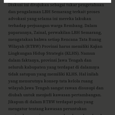
Diskusi ini ditujukan sebagai tukar pengetahuan
dan pengalaman LBH Semarang terkait proses
advokasi yang selama ini mereka lakukan
terhadap perjuangan warga Rembang. Dalam
paparannya, Zainal, perwakilan LBH Semarang,
mengatakan bahwa setiap Rencana Tata Ruang
Wilayah (RTRW) Provinsi harus memiliki Kajian
Lingkungan Hidup Strategis (KLHS). Namun
dalam faktanya, provinsi Jawa Tengah dan
seluruh kabupaten yang terdapat di dalamnya
tidak satupun yang memiliki KLHS. Hal inilah
yang menurutnya konsep tata kelola ruang
wilayah Jawa Tengah sangat rawan disusupi dan
diubah untuk menjadi kawasan pertambangan.
Jikapun di dalam RTRW terdapat poin yang
mengatur tentang kawasan peruntukan