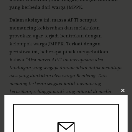
yang berbeda dari warga JMPPK.
Dalam aksinya ini, massa APTI sempat
memancing kekisruhan dan melakukan
provokasi agar terjadi bentrokan dengan
kelompok warga JMPPK. Terkait dengan
peristiwa ini, beberapa pihak menyebutkan
bahwa
“Aksi massa APTI ini merupakan aksi
tandingan yang sengaja dimunculkan untuk menutupi
aksi yang dilakukan oleh warga Rembang. Dan
memang terkesan sengaja untuk memancing
kerusuhan, sehingga nanti yang muncul di media
Clos
bukannya isu penolakan semen, melainkan isu
this
modu
bentrokan”
, Ungkap Koko, salah satu massa aksi
dari Blora, yang turut mendukung perjuangan
warga Rembang.