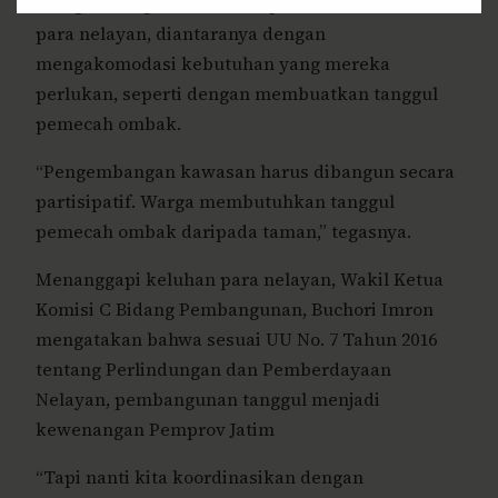
mengembangkan kawasan pesisir melibatkan
para nelayan, diantaranya dengan
mengakomodasi kebutuhan yang mereka
perlukan, seperti dengan membuatkan tanggul
pemecah ombak.
“Pengembangan kawasan harus dibangun secara
partisipatif. Warga membutuhkan tanggul
pemecah ombak daripada taman,” tegasnya.
Menanggapi keluhan para nelayan, Wakil Ketua
Komisi C Bidang Pembangunan, Buchori Imron
mengatakan bahwa sesuai UU No. 7 Tahun 2016
tentang Perlindungan dan Pemberdayaan
Nelayan, pembangunan tanggul menjadi
kewenangan Pemprov Jatim
“Tapi nanti kita koordinasikan dengan