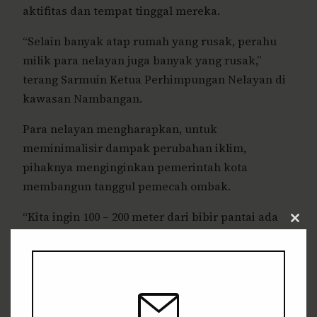
aktifitas dan tempat tinggal mereka.
“Selain banyak atap rumah yang rusak, perahu
milik para nelayan juga banyak yang rusak,”
terang Sarmuin Ketua Perhimpungan Nelayan di
kawasan Nambangan.
Para nelayan mengharapkan, untuk
meminimalisir dampak perubahan iklim,
pihaknya menginginkan pemerintah kota
membangun tanggul pemecah ombak.
“Kita ingin 100 – 200 meter dari bibir pantai ada
Clos
tanggul pemecah ombah, mulai dari taman ke
this
modu
utara,” paparnya.
Samuin mengakui, di sebagian area sudah
dibangun tanggul, namun belum mampu