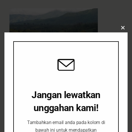
Clos
this
modu
TIMESINDONESIA, BONDOWOSO
– Perum Perhutani
KPH Bondowoso, Jawa Timur, mengaku kesulitan
mengendalikan alih fungsi hutan menjadi lahan pertanian
yang terjadi di lereng Gunung Ijen.
Jangan lewatkan
Wakil Administratur Perum Perhutani KPH Bondowoso,
unggahan kami!
Akhmad Faisal mengungkapkan, meski sudah mengetahui
adanya alih fungsi hutan sejak lama, pihaknya mengaku
Tambahkan email anda pada kolom di
menertibkan masyarakat masih menjadi pekerjaan berat bagi
bawah ini untuk mendapatkan