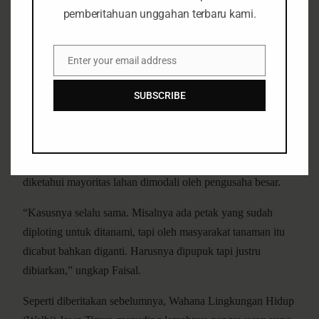
Perhutani.
pemberitahuan unggahan terbaru kami.
“Kalau Perhutani mengacu ke aturan, secara teknis sudah
punya data soal alih fungsi itu. Kita tidak pernah melakukan
Enter your email address
Email
pembiaran, tapi memang ini pekerjaan yang tidak mudah,”
kata Akhmad Faisal, Selasa (17/5/2016).
SUBSCRIBE
Diakui Faisal, bukan hal yang gampang memberikan
pengertian kepada Masyarakat Desa Hutan (MDH), tentang
dampak penanaman yang tak sesuai aturan. Apalagi
diketahui mayoritas lahan dimodali oleh pengusaha besar.
“Kasusnya selalu sama. Misalnya ada petak yang sudah
diploting untuk ditanami, tapi oleh masyarakat tanaman itu
dicabut bahkan diganti. Harusnya dipupuk tapi justru
dibiarkan,” ungkap Faisal.
Seperti diberitakan sebelumnya, Wahana Lingkungan Hidup