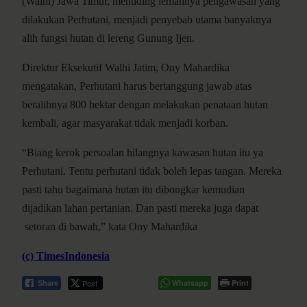
(Walhi) Jawa Timur, menuding lemahnya pengawasan yang
dilakukan Perhutani, menjadi penyebab utama banyaknya
alih fungsi hutan di lereng Gunung Ijen.
Direktur Eksekutif Walhi Jatim, Ony Mahardika
mengatakan, Perhutani harus bertanggung jawab atas
beralihnya 800 hektar dengan melakukan penataan hutan
kembali, agar masyarakat tidak menjadi korban.
“Biang kerok persoalan hilangnya kawasan hutan itu ya
Perhutani. Tentu perhutani tidak boleh lepas tangan. Mereka
pasti tahu bagaimana hutan itu dibongkar kemudian
dijadikan lahan pertanian. Dan pasti mereka juga dapat
setoran di bawah,” kata Ony Mahardika
(c) TimesIndonesia
Post
Whatsapp
Print
Share