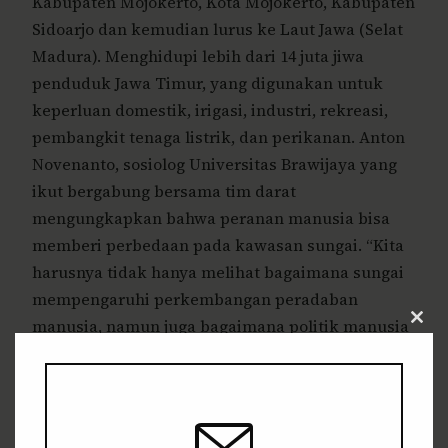
Kabupaten Mojokerto, Kota Mojokerto, Kabupaten
Sidoarjo dan kemudian lurus ke Laut Jawa (Selat
Madura). Menghidupi lebih dari 14 juta jiwa
penduduk Jawa Timur, yang digunakan untuk
keperluan domestik, irigasi, industri, rekreasi,
pembangkit tenaga listrik, dan perikanan. Anton
Novenanto, sosiolog Universitas Brawijaya yang
ikut bergabung bersama tim darat
mengungkapkan bahwa peranan manusia bisa
memberi perbedaan pada kawasan sungai. “Kita
harusnya tidak hanya melihat bagaimana sungai
mempengaruhi perkembangan peradaban
manusia, namun juga bagaimana politik manusia
Clos
this
mempengaruhi kondisi sungai,” ungkapnya.
modu
Kemauan masyarakat untuk memperhatikan
sungai pada akhirnya juga akan menyelamatkan
kehidupan bersama. Merujuk pada data Badan