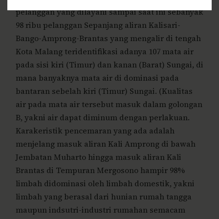
pelanggan yang dilayani sampai saat ini sebanyak
98 ribu pelanggan Sepanjang aliran Kalisari-
Bango-Amprong-Brantas yang mengalir di tengah
Kota Malang teridentifikasi adanya 107 mata air
pada sisi kiri (Timur) dan kanan (Barat) Sungai, di
mana banyaknya mata air di dominasi pada
bantaran sebelah kiri (Timur) Sungai. (Kualitas
air pada mata air tersebut masuk dalam golongan
B, yakni air dapat diminum dengan perlakuan.
Karakeristik pencemaran yang ada adalah
menjelang masuk aliran Kali Amprong di bawah
Jembatan Muharto hingga masuk aliran Kali
Brantas di Tempuran Mergosono hampir 98%
limbah didominasi oleh limbah domestik, yakni
limbah yang berasal dari hunian rumah tangga
maupun indsutri-industri rumahan semacam