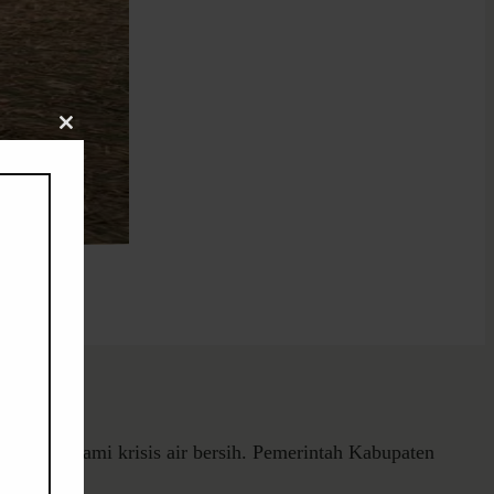
Close
this
module
ar mengalami krisis air bersih. Pemerintah Kabupaten