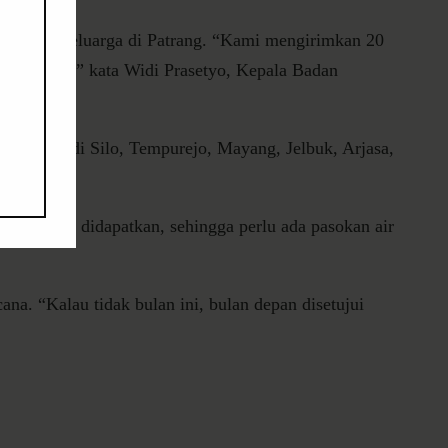
, dan 800 keluarga di Patrang. “Kami mengirimkan 20
k dan Arjasa,” kata Widi Prasetyo, Kepala Badan
antaranya di Silo, Tempurejo, Mayang, Jelbuk, Arjasa,
 air sulit didapatkan, sehingga perlu ada pasokan air
. “Kalau tidak bulan ini, bulan depan disetujui