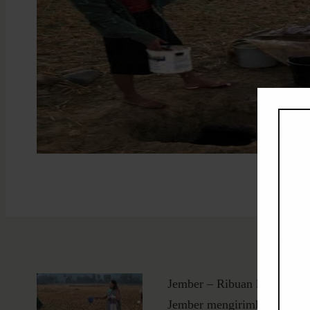
Jember – Ribuan keluarga d
Jember mengirimkan ribuan l