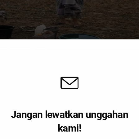
Jangan lewatkan unggahan
kami!
i tiga kecamatan di Kabupaten Jember, Jawa Timur, benar-ben
iter ke sana terus-menerus.