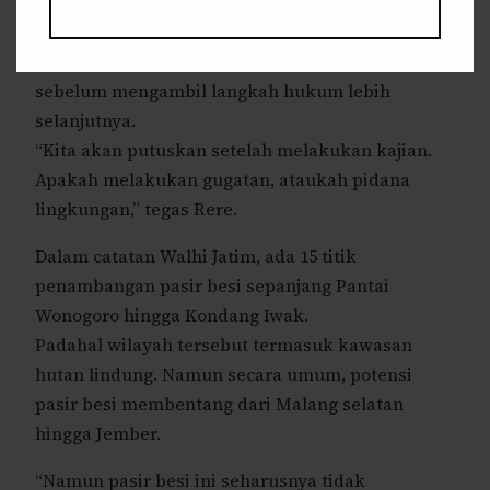
di wilayah Pantai Wonogoro.
Lanjut Rere, dokumen tersebut akan dikaji
sebelum mengambil langkah hukum lebih
selanjutnya.
“Kita akan putuskan setelah melakukan kajian.
Apakah melakukan gugatan, ataukah pidana
lingkungan,” tegas Rere.
Dalam catatan Walhi Jatim, ada 15 titik
penambangan pasir besi sepanjang Pantai
Wonogoro hingga Kondang Iwak.
Padahal wilayah tersebut termasuk kawasan
hutan lindung. Namun secara umum, potensi
pasir besi membentang dari Malang selatan
hingga Jember.
“Namun pasir besi ini seharusnya tidak