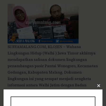
SURYAMALANG.COM, KLOJEN – Wahana
Lingkungan Hidup (Walhi ) Jawa Timur akhirnya
mendapatkan salinan dokumen lingkungan
penambangan pasir Pantai Wonogoro, Kecamatan
Gedangan, Kabupaten Malang. Dokumen
lingkungan ini yang sempat menjadi sengketa
informasi antara Walhi Jatim dengan Badan
Clos
Lingkungan Hidup (BLH) Kabupaten Malang.
this
modu
Direktur Eksekutif Walhi Jatim, Rere Christanto