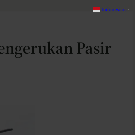
Indonesian
▼
engerukan Pasir