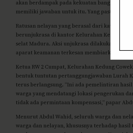
akan berdampak pada kekuatan bangunan di ata
memiliki jawaban untuk itu. Yang pasti penger
Ratusan nelayan yang berasal dari kawasan 
berunjukrasa di kantor Kelurahan Kedung Cow
selat Madura. Aksi unjukrasa dilakukan kare
aparat keamanan terkesan membiarkan aktivi
Ketua RW 2 Cumpat, Kelurahan Kedung Cowek, 
bentuk tuntutan pertanggungjawaban Lurah 
terus berlangsung. “Ini ada pemelintiran ha
warga yang mendatangi lokasi pengerukan dan
tidak ada permintaan kompensasi,” papar Abdu
Menurut Abdul Wahid, seluruh warga dan nelay
warga dan nelayan, khususnya terhadap hasil t