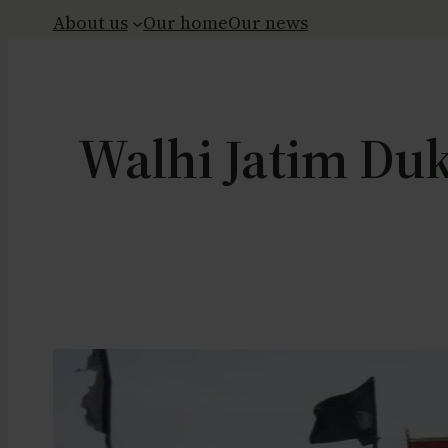
About us
Our home
Our news
Walhi Jatim Du