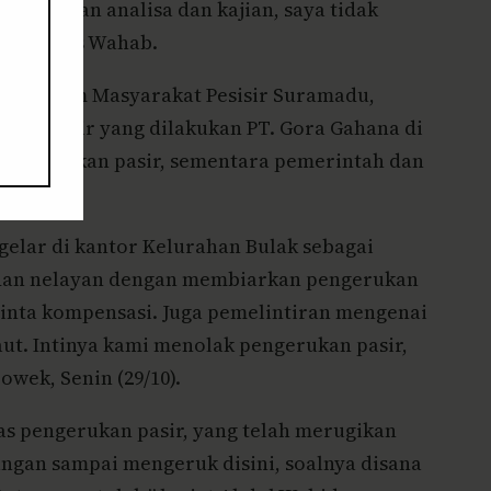
melakukan analisa dan kajian, saya tidak
ya,” tegas Wahab.
am Forum Masyarakat Pesisir Suramadu,
kan pasir yang dilakukan PT. Gora Gahana di
 pengerukan pasir, sementara pemerintah dan
elar di kantor Kelurahan Bulak sebagai
 dan nelayan dengan membiarkan pengerukan
inta kompensasi. Juga pemelintiran mengenai
ut. Intinya kami menolak pengerukan pasir,
wek, Senin (29/10).
as pengerukan pasir, yang telah merugikan
angan sampai mengeruk disini, soalnya disana