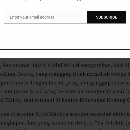
s laut, atau pantai yang terabrasi. “Silahkan BPWS 
ukan ini sangat berbahaya bagi ekosistem disekitarn
Enter your email address
SUBSCRIBE
Email
Nambangan dan Cumpat Surabaya yang tergabung dal
ek, menuntut penghentian seluruh aktivitas pengeru
na secara diam-diam PT. Gora Gahan terus melakukan
tas pengerukan pasir yang meresahkan warga.
Kecamatan Bulak, Abdul Wahid mengatakan, aksi dig
Kedung Cowek, yang dianggap tidak memihak warga
sil pertemuan dengan Lurah, yang menganggap kami m
 mengusur kapal yang beroperasi mengeruk pasir la
l Wahid, saat ditemui di kantor Kelurahan Kedung Co
an di sekitar Selat Madura sepakat menolak aktivit
angkapan ikan yang menurun drastis. “Ya di tolak, j